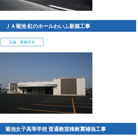
ＪＡ菊池 虹のホールわいふ新築工事
店舗・事務所等
菊池女子高等学校 普通教室棟耐震補強工事