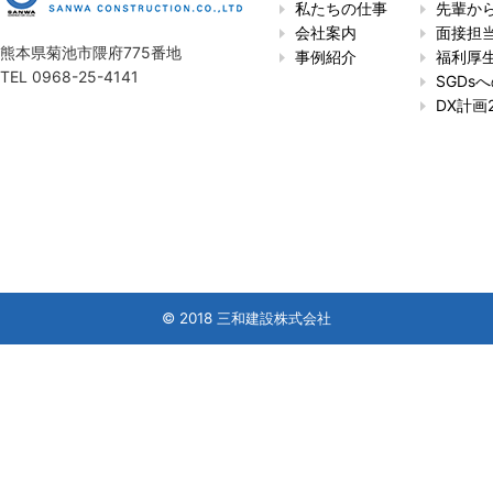
私たちの仕事
先輩か
会社案内
面接担
熊本県菊池市隈府775番地
事例紹介
福利厚
TEL 0968-25-4141
SGDs
DX計画2
© 2018 三和建設株式会社