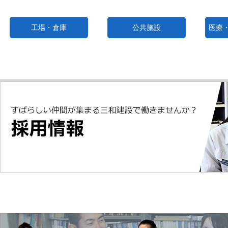
工場・倉庫
公共施設
医療