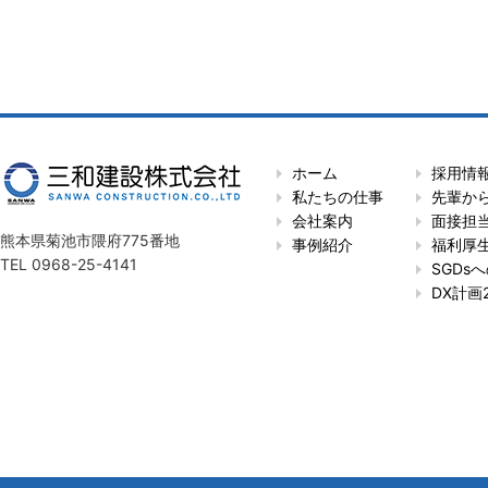
ホーム
採用情
私たちの仕事
先輩か
会社案内
面接担
熊本県菊池市隈府775番地
事例紹介
福利厚
TEL 0968-25-4141
SGDs
DX計画2