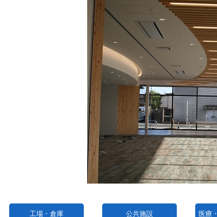
工場・倉庫
公共施設
医療