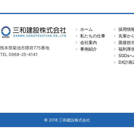
ホーム
採用情
私たちの仕事
先輩か
会社案内
面接担
熊本県菊池市隈府775番地
事例紹介
福利厚
TEL 0968-25-4141
SGDs
DX計画2
© 2018 三和建設株式会社